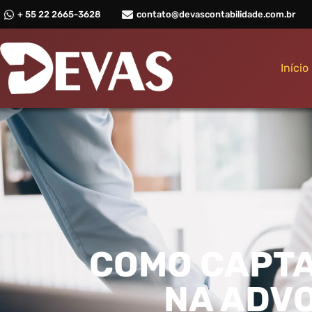
+ 55 22 2665-3628
contato@devascontabilidade.com.br
Início
COMO CAPTA
NA ADV