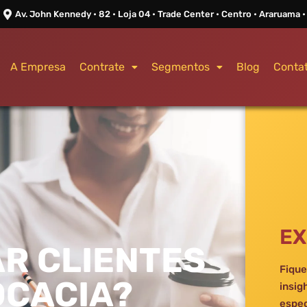
Av. John Kennedy • 82 • Loja 04 • Trade Center • Centro • Araruama •
A Empresa
Contrate
Segmentos
Blog
Conta
EX
R CLIENTES
Fique
OCACIA?
insig
espec