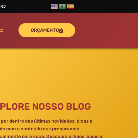
 RJ
to
ORÇAMENTO
PLORE NOSSO BLOG
 por dentro das últimas novidades, dicas e
hts com o conteúdo que preparamos
ialmente para você. Descubra artigos, guias e