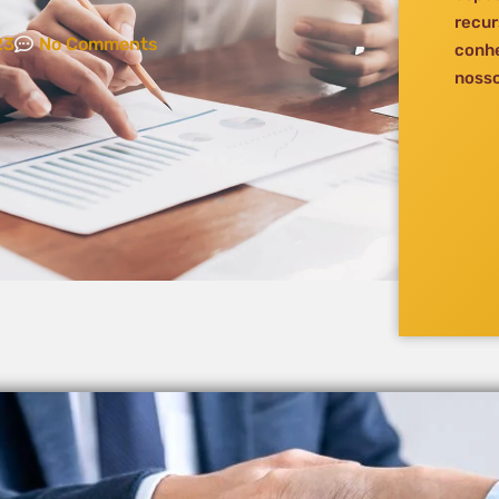
recur
23
No Comments
conhe
nosso